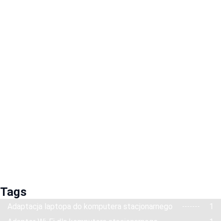
Tags
Adaptacja laptopa do komputera stacjonarnego
1