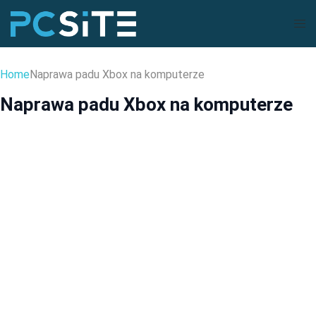
Skip
Tog
to
men
content
Home
Naprawa padu Xbox na komputerze
Naprawa padu Xbox na komputerze
PC
Dlaczego Pad od Xboxa Nie…
Dec 28, 2024