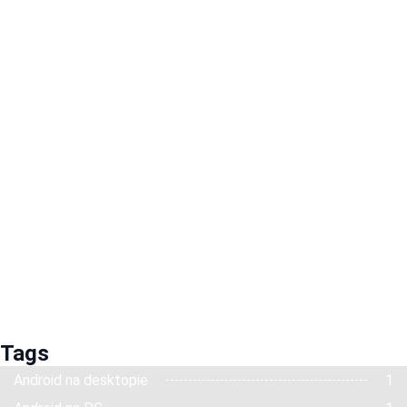
Tags
Android na desktopie
1