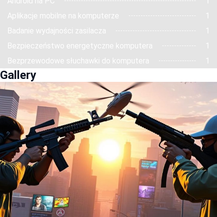
Android na PC
1
Aplikacje mobilne na komputerze
1
Badanie wydajności zasilacza
1
Bezpieczeństwo energetyczne komputera
1
Bezprzewodowe słuchawki do komputera
1
Gallery